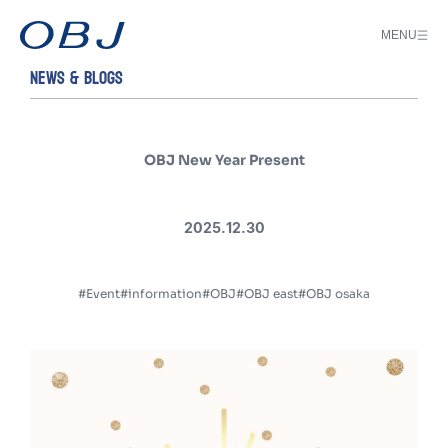
MENU
NEWS & BLOGS
OBJ New Year Present
2025.12.30
#Event
#information
#OBJ
#OBJ east
#OBJ osaka