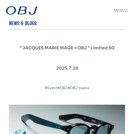
MENU
NEWS & BLOGS
” JACQUES MARIE MAGE × OBJ ” Limited 50
2025.7.26
#Event
#OBJ
#OBJ osaka