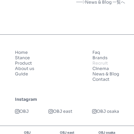
News & Blog 一覧へ
Home
Faq
Stance
Brands
Product
Recruit
About us
Cinema
Guide
News & Blog
Contact
Instagram
OBJ
OBJ east
OBJ osaka
OBJ
OBJ east
OBJ osaka